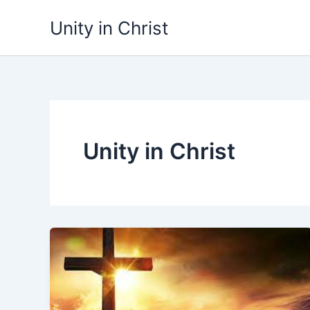
Ga
Unity in Christ
naar
de
inhoud
Unity in Christ