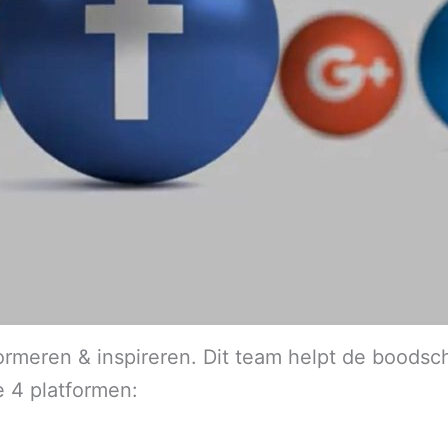
ormeren & inspireren. Dit team helpt de boodsc
e 4 platformen: